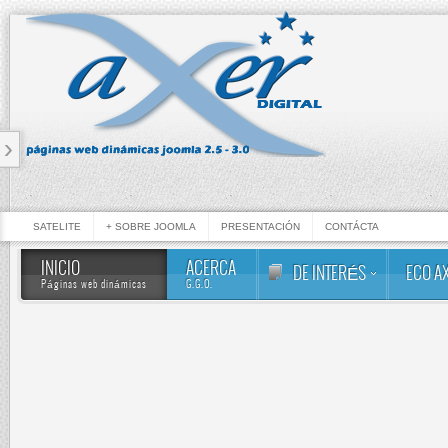
‹
SATELITE
+ SOBRE JOOMLA
PRESENTACIÓN
CONTÁCTA
INICIO
ACERCA
DE INTERÉS
ECO A
Páginas web dinámicas
G.G.O.
AXER DIGITA