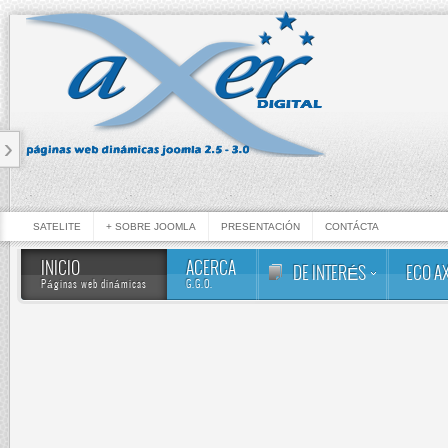
‹
SATELITE
+ SOBRE JOOMLA
PRESENTACIÓN
CONTÁCTA
INICIO
ACERCA
DE INTERÉS
ECO A
Páginas web dinámicas
G.G.O.
AXER DIGITA