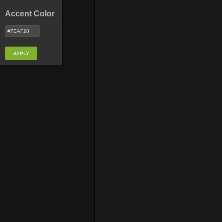
Accent Color
Creemos
independ
esperadas de un sitio Web dinámico.
Un sitio web dinámico le brinda much
APPLY
su sitio web de manera fácil y sencill
Para administrar los contenidos de lo
Google maps Axer Digital
READ MORE: PÁGINAS WEB DINÁMICAS
Username
Password
Remember Me