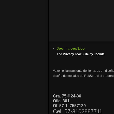
Forgot your password?
Forgot your username?
Create an account
Joomla.org/3/co
The Privacy Tool Suite by Joomla
Voxel, el lanzamiento del tema, es un diseño 
diseño de mosaico de RokSprocket proporc
Cra. 75 # 24-36
Ofic. 301
Of. 57-1- 7557129
Cel. 57-3102887711