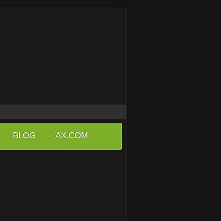
BLOG
AX.COM
Print
Email
e su empresa logre tener una página
oportunidad que su negocio fluya ágil