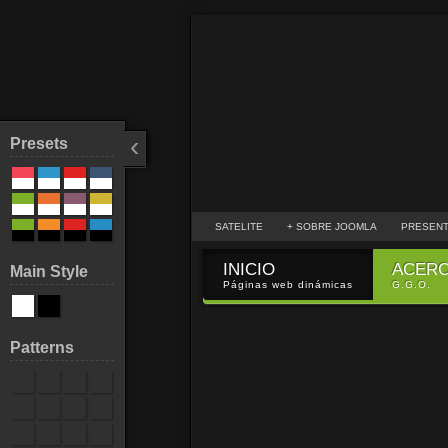
‹
Presets
SATELITE
+ SOBRE JOOMLA
PRESENT
INICIO
ACER
Main Style
Páginas web dinámicas
G.G.O.
Patterns
AXER DI
web con 
en la Re