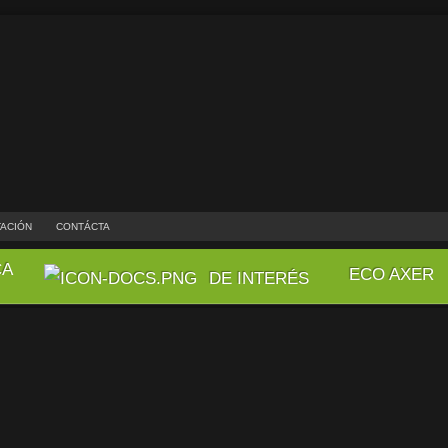
ACIÓN
CONTÁCTA
CA
ECO AXER
DE INTERÉS
GITAL
aconseja Joomla y diseños Rockettheme en la eventualidad qu
tecnología de punta, mejorar su imagen publicitaria y dar una buena 
d.