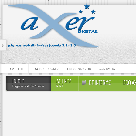
‹
SATELITE
+ SOBRE JOOMLA
PRESENTACIÓN
CONTÁCTA
INICIO
ACERCA
DE INTERÉS
ECO A
Páginas web dinámicas
G.G.O.
AXER DIGITA